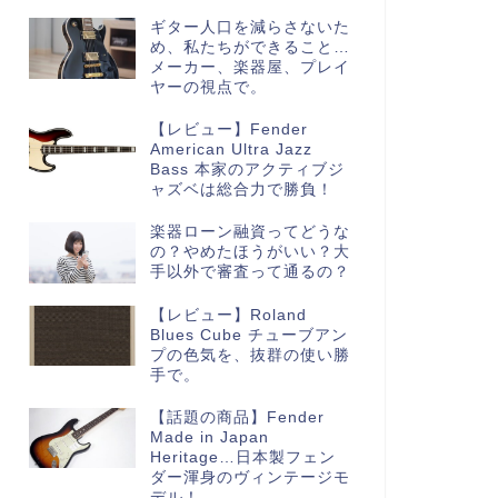
ギター人口を減らさないた
め、私たちができること…
メーカー、楽器屋、プレイ
ヤーの視点で。
【レビュー】Fender
American Ultra Jazz
Bass 本家のアクティブジ
ャズベは総合力で勝負！
楽器ローン融資ってどうな
の？やめたほうがいい？大
手以外で審査って通るの？
【レビュー】Roland
Blues Cube チューブアン
プの色気を、抜群の使い勝
手で。
【話題の商品】Fender
Made in Japan
Heritage…日本製フェン
ダー渾身のヴィンテージモ
デル！