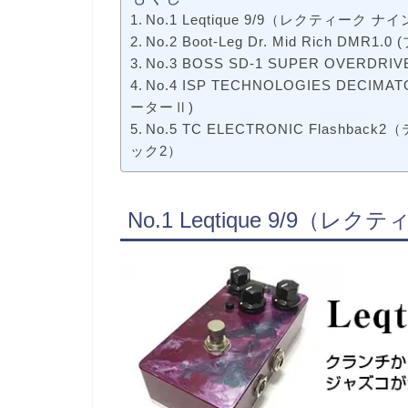
No.1 Leqtique 9/9（レクティーク ナ
No.2 Boot-Leg Dr. Mid Rich 
No.3 BOSS SD-1 SUPER OVER
No.4 ISP TECHNOLOGIES DE
ーターⅡ)
No.5 TC ELECTRONIC Flash
ック2）
No.1 Leqtique 9/9（