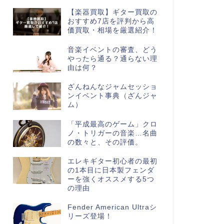
【楽器買取】ギター買取の
おすすめ7店を評判から高
価買取・相場を厳選紹介！
音楽イベントの審査、どう
やったら通る？通らない理
由は何？
ざんねんなジャムセッショ
ンイベント事典（ざんジャ
ム）
「平成最高のゲーム」クロ
ノ・トリガーの音楽…名曲
の数々と、その評価。
エレキギター初心者の最初
の1本目に日本製フェンダ
ーを強くオススメする5つ
の理由
Fender American Ultraシ
リーズ登場！