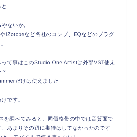
ると
てるやないか。
xiconやiZotopeなど各社のコンプ、EQなどのプラグ
と。
このStudio One Artistは外部VST使え
か？
ummerだけは使えました
わけです。
ェイスを調べてみると、同価格帯の中では音質面で
す。あまりその辺に期待はしてなかったのです