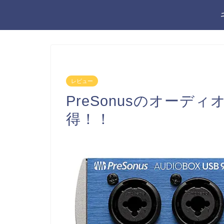
レビュー
PreSonusのオーデ
得！！