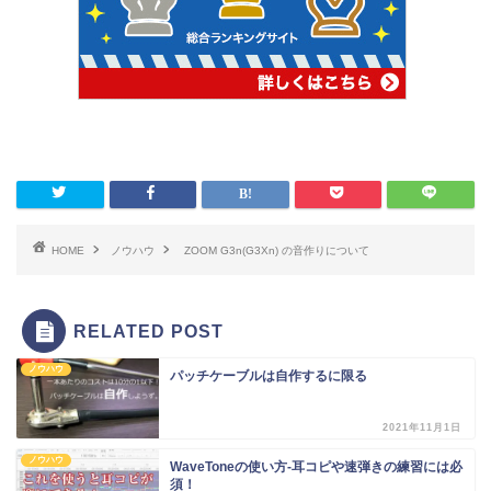
HOME
ノウハウ
ZOOM G3n(G3Xn) の音作りについて
RELATED POST
ノウハウ
パッチケーブルは自作するに限る
2021年11月1日
ノウハウ
WaveToneの使い方-耳コピや速弾きの練習には必
須！