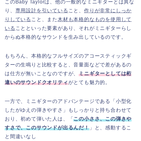
このBaby Taylorは、他の一般的なミニギターとは異な
り、
専用設計を引いている
こと、
作りが非常にしっか
りしている
こと、また
木材も本格的なものを使用して
いる
ことといった要素があり、それがミニギターらし
からぬ本格的なサウンドを生み出しているのです。
もちろん、本格的なフルサイズのアコースティックギ
ターの生鳴りと比較すると、音量面などで差があるの
は仕方が無いことなのですが、
ミニギターとしては桁
違いのサウンドクオリティ
がとても魅力的。
一方で、ミニギターのアドバンテージである「小型化
したがゆえの弾きやすさ」もしっかりと持ち合わせて
おり、初めて弾いた人は、「
この小ささ、この弾きや
すさで、このサウンドが出るんだ！
」と、感動するこ
と間違いなし