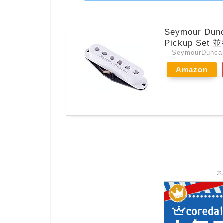
Seymour Dunca
Pickup Set
SeymourDunca
Amazon
ス