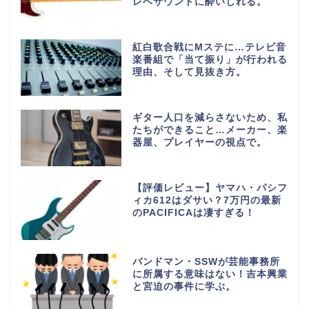
レベサウンドに酔いしれる。
紅白歌合戦にMステに…テレビ音
楽番組で「当て振り」が行われる
理由、そして見抜き方。
ギター人口を減らさないため、私
たちができること…メーカー、楽
器屋、プレイヤーの視点で。
【評価レビュー】ヤマハ・パシフ
ィカ612はダサい？7万円の最新
のPACIFICAは凄すぎる！
バンドマン・SSWが芸能事務所
に所属する意味はない！吉本興業
と宮迫の事件に学ぶ。