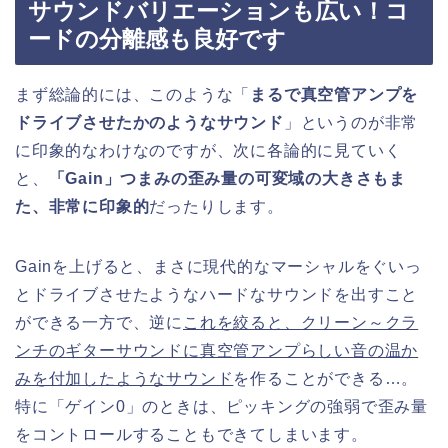
サウンドバリエーションも広い！コ
ードの分離感も良好です
まず総論的には、このような「
まるで真空管アンプを
ドライブさせたかのようなサウンド
」というのが非常
に印象的なわけなのですが、次に各論的に見ていく
と、
「Gain」つまみの歪み量の可変域の大きさもま
た、非常に印象的
だったりします。
Gainを上げると、まさに現代的なマーシャルをぐいっ
とドライブさせたようなハードなサウンドを出すこと
ができる一方で、逆に
これを絞ると、クリーン～クラ
ンチのギターサウンドに真空管アンプらしい音の温か
みを付加したようなサウンド
を作ることができる…。
特に「ゲイン0」のときは、ピッキングの強弱で歪み量
をコントロールすることもできてしまいます。