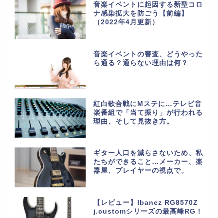
音楽イベントに起因する新型コロ
ナ感染拡大を防ごう【前編】
（2022年4月更新）
音楽イベントの審査、どうやった
ら通る？通らない理由は何？
紅白歌合戦にMステに…テレビ音
楽番組で「当て振り」が行われる
理由、そして見抜き方。
ギター人口を減らさないため、私
たちができること…メーカー、楽
器屋、プレイヤーの視点で。
【レビュー】Ibanez RG8570Z
j.customシリーズの最高峰RG！