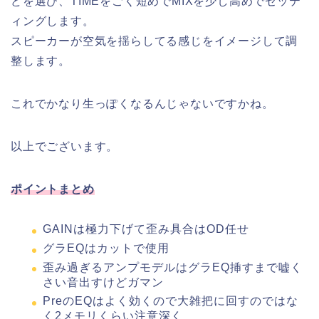
どを選び、TIMEをごく短めでMIXを少し高めでセッテ
ィングします。
スピーカーが空気を揺らしてる感じをイメージして調
整します。
これでかなり生っぽくなるんじゃないですかね。
以上でございます。
ポイントまとめ
GAINは極力下げて歪み具合はOD任せ
グラEQはカットで使用
歪み過ぎるアンプモデルはグラEQ挿すまで嘘く
さい音出すけどガマン
PreのEQはよく効くので大雑把に回すのではな
く2メモリくらい注意深く