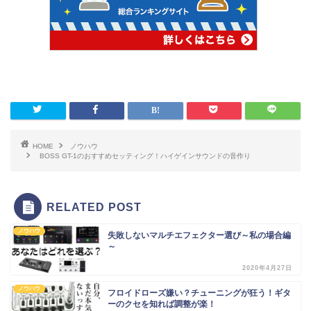
HOME
ノウハウ
BOSS GT-1のおすすめセッティング！ハイゲインサウンドの音作り
RELATED POST
ノウハウ
失敗しないマルチエフェクター選び～私の場合編
～
2020年4月27日
ノウハウ
フロイドローズ嫌い？チューニングが狂う！ギタ
ーのクセを知れば調整が楽！