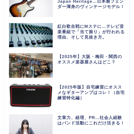
Japan Heritage…日本製フェン
ダー渾身のヴィンテージモデル！
紅白歌合戦にMステに…テレビ音
楽番組で「当て振り」が行われる
理由、そして見抜き方。
【2025年】大阪・梅田・関西の
オススメ楽器屋さんはどこ？
【2025年版】自宅練習にオスス
メなギターアンプはコレ！（自宅
練習特化編）
文章力、経理、PR…社会人経験
はバンド活動にこれだけ活きる！