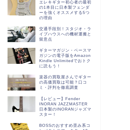
エレキギター初心者の最初
の1本目に日本製フェンダ
ーを強くオススメする5つ
の理由
交通手段別！スタジオ・ラ
イブハウスへの機材運搬と
留意点
ギターマガジン・ベースマ
ガジンの電子版をAmazon
Kindle Unlimitedでおトク
に読もう！
楽器の買取屋さんでギター
の高価買取は可能？口コ
ミ・評判を徹底調査
【レビュー】Fender
INORAN JAZZMASTER
日本製のINORANジャズマ
スター！
BOSSのおすすめ歪み系コ