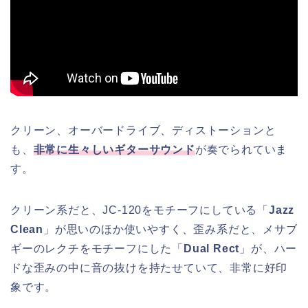
クリーン、オーバードライブ、ディストーションと
も、
非常に生々しいギターサウンド
が奏でられていま
す。
クリーン系だと、JC-120をモチーフにしている「
Jazz
Clean
」が思いのほか使いやすく、歪み系だと、メサブ
ギーのレクチをモチーフにした「
Dual Rect
」が、ハー
ドな歪みの中に音の抜けを持たせていて、非常に好印
象です。