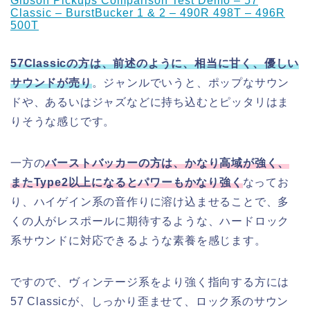
Gibson Pickups Comparison Test Demo – 57
Classic – BurstBucker 1 & 2 – 490R 498T – 496R
500T
57Classicの方は、前述のように、相当に甘く、優しい
サウンドが売り
。ジャンルでいうと、ポップなサウン
ドや、あるいはジャズなどに持ち込むとピッタリはま
りそうな感じです。
一方の
バーストバッカーの方は、かなり高域が強く、
またType2以上になるとパワーもかなり強く
なってお
り、ハイゲイン系の音作りに溶け込ませることで、多
くの人がレスポールに期待するような、ハードロック
系サウンドに対応できるような素養を感じます。
ですので、ヴィンテージ系をより強く指向する方には
57 Classicが、しっかり歪ませて、ロック系のサウン