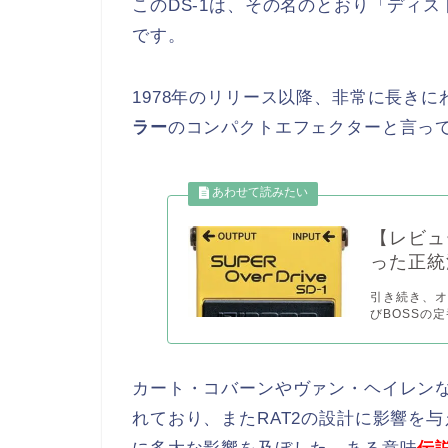
このDS-1は、その名のとおり「ディ
です。
1978年のリリース以降、非常に長き
ラー
のコンパクトエフェクターと言っ
【レビュ
った正統
引き続き、
びBOSSの定
カート・コバーンやヴァン・ヘイレン
れており、またRAT2の設計に影響を