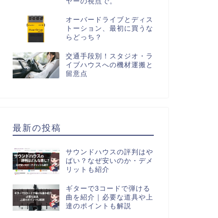
ヤーの視点で。
オーバードライブとディス
トーション、最初に買うな
らどっち？
交通手段別！スタジオ・ラ
イブハウスへの機材運搬と
留意点
最新の投稿
サウンドハウスの評判はや
ばい？なぜ安いのか・デメ
リットも紹介
ギターで3コードで弾ける
曲を紹介｜必要な道具や上
達のポイントも解説