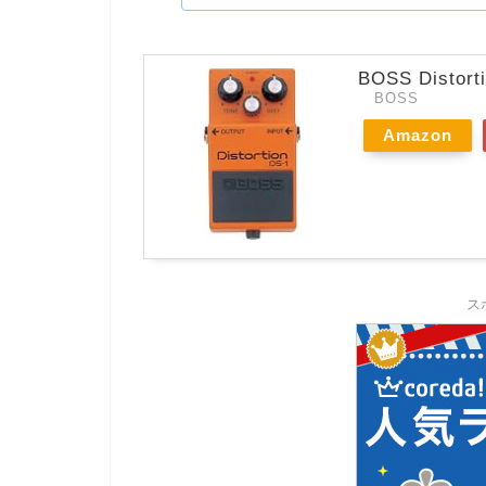
BOSS Distort
BOSS
Amazon
ス