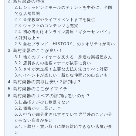
島村楽器の特徴
ショッピングモールのテナントを中心に、全国
的な店舗展開
音楽教室やライブイベントまでを提供
ウェブ上のコンテンツも充実
初心者向けオンライン講座「ギターセンパイ」
の評判も上々
自社ブランド「HISTORY」のクオリティが高い
島村楽器のここが良い！
地方のプレイヤーを支える、身近な楽器屋さん
店員さんの接客マナーが抜群に良い！
さすが大企業！主要な支払方法はすべて対応！
イベントが楽しい！新たな仲間との出会いも！
島村楽器の買取は安い？評判は？
島村楽器のここがイマイチ…
島村楽器のリペアの評判は悪いのか？
品揃えが少し物足りない
価格が少し高い…？
担当が細分化されすぎていて専門外のことが分
からない店員が多い
下取り・買い取りに即時対応できない店舗が多
い